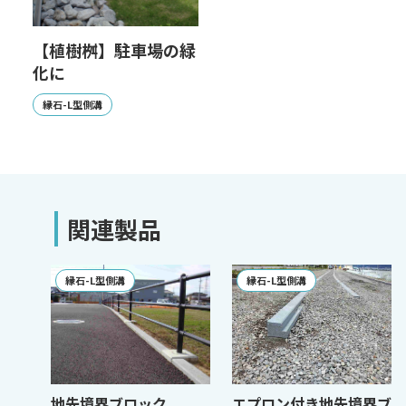
【植樹桝】駐車場の緑
化に
縁石-L型側溝
関連製品
縁石-L型側溝
縁石-L型側溝
地先境界ブロック
エプロン付き地先境界ブ