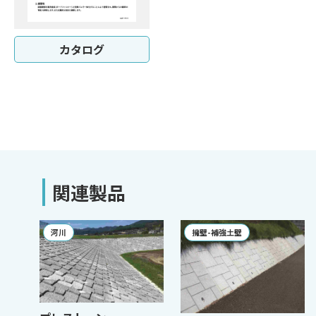
カタログ
関連製品
河川
擁壁-補強土壁