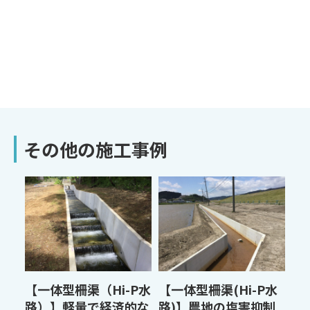
その他の施工事例
【一体型柵渠（Hi-P水
【一体型柵渠(Hi-P水
路）】軽量で経済的な
路)】農地の塩害抑制