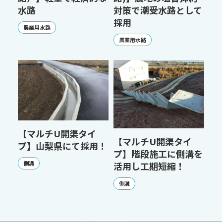
水路
対策で潮受水路として
採用
農業用水路
農業用水路
【マルチU開渠タイ
【マルチU開渠タイ
プ】山梨県にて採用！
プ】階段施工に側溝を
側溝
活用し工期短縮！
側溝