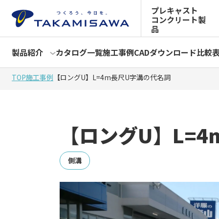
プレキャスト
コンクリート製
品
製品紹介
カタログ一覧
施工事例
CADダウンロード
比較
TOP
施工事例
【ロングU】L=4m長尺U字溝の代名詞
【ロングU】L=
側溝