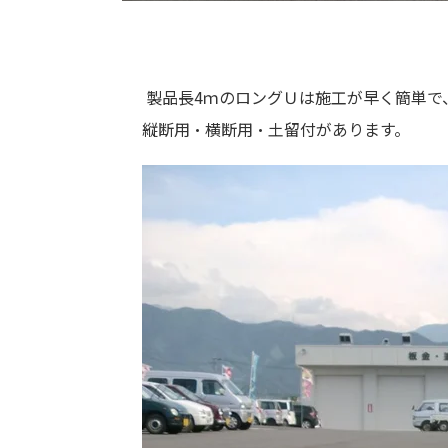
製品長
4
ｍのロングＵは施工が早く簡単で
縦断用・横断用・土留付があります。