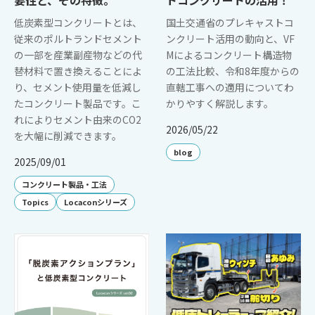
要性と、その特徴。
トコンクリートの活用！
低炭素型コンクリートとは、
国土交通省のプレキャストコ
従来のポルトランドセメント
ンクリート活用の動向と、VF
の一部を産業副産物などの代
Mによるコンクリート構造物
替材料で置き換えることによ
の工法比較、令和8年度からの
り、セメント使用量を低減し
直轄工事への適用についてわ
たコンクリート製品です。こ
かりやすく解説します。
れによりセメント由来のCO2
2026/05/22
を大幅に削減できます。
blog
2025/09/01
コンクリート製品・工法
Topics
Locaconシリーズ