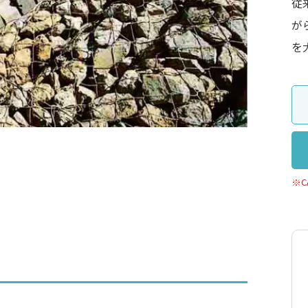
従
が
を
※