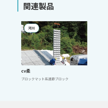
関連製品
河川
cv柔
ブロックマット系連節ブロック