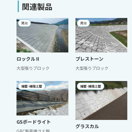
関連製品
河川
河川
ロックルⅡ
プレストーン
大型張りブロック
大型張りブロック
擁壁-補強土壁
擁壁-補強土壁
GSボードライト
グラスカル
GRC製草押さえ版