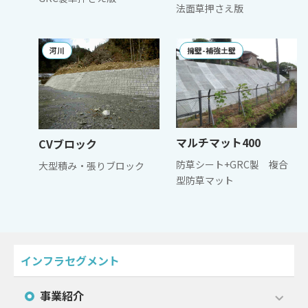
法面草押さえ版
河川
擁壁-補強土壁
マルチマット400
CVブロック
防草シート+GRC製 複合
大型積み・張りブロック
型防草マット
インフラセグメント
事業紹介