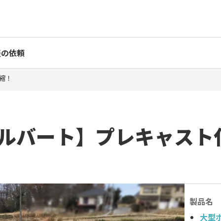
表の依頼
縮！
ルバート】プレキャスト
製品名
大型