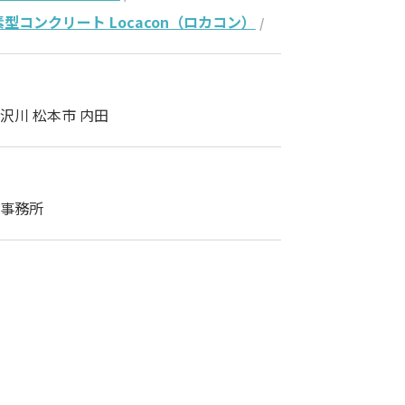
型コンクリート Locacon（ロカコン）
/
沢川 松本市 内田
事務所