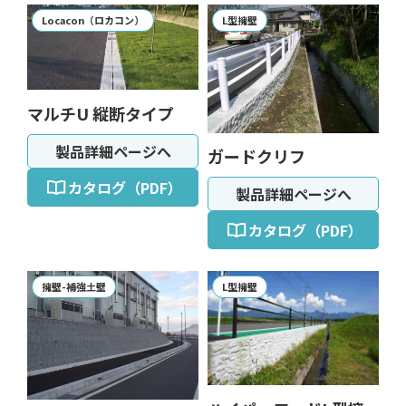
側溝
Locacon（ロカコン）
L型擁壁
マルチU 縦断タイプ
製品詳細ページへ
ガードクリフ
カタログ（PDF）
製品詳細ページへ
カタログ（PDF）
擁壁-補強土壁
L型擁壁