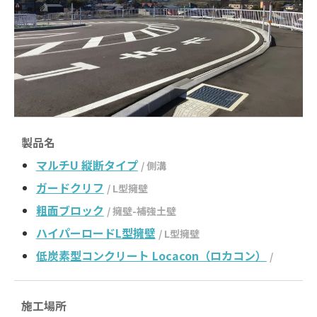
製品名
マルチU 縦断タイプ
/ 側溝
ガードクリフ
/ L型擁壁
粗面ブロック
/ 擁壁-補強土壁
ハイパーロードL型擁壁
/ L型擁壁
低炭素型コンクリート Locacon（ロカコン）
/
施工場所