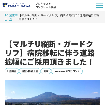
プレキャスト
コンクリート製品
TO
施工事
【マルチU縦断・ガードクリフ】病院移転に伴う道路拡幅にご採
P
例
用頂きました！
【マルチU縦断・ガードク
リフ】病院移転に伴う道路
拡幅にご採用頂きました！
L型擁壁
擁壁-補強土壁
側溝
Locacon（ロカコン）