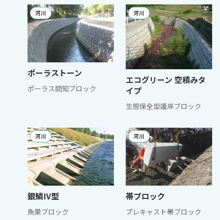
河川
河川
ポーラストーン
エコグリーン 空積みタ
ポーラス間知ブロック
イプ
生態保全型護岸ブロック
河川
河川
銀鱗Ⅳ型
帯ブロック
魚巣ブロック
プレキャスト帯ブロック