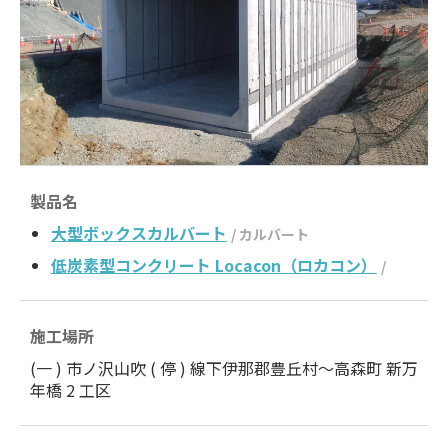
製品名
大型ボックスカルバート
/ カルバート
低炭素型コンクリート Locacon（ロカコン）
/
施工場所
(一 ) 市ノ沢山吹 ( 停 ) 線下伊那郡豊丘村～高森町 新万
年橋 2 工区