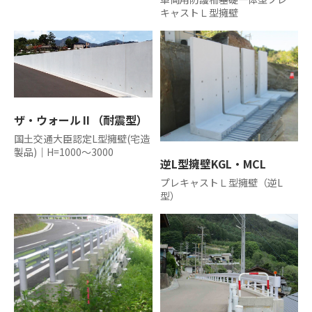
キャストＬ型擁壁
河川
カルバート
貯留
ザ・ウォールⅡ（耐震型）
国土交通大臣認定L型擁壁(宅造
農業用水路
製品)｜H=1000～3000
逆L型擁壁KGL・MCL
CCBOX-景観製品
プレキャストＬ型擁壁（逆L
型）
その他工法