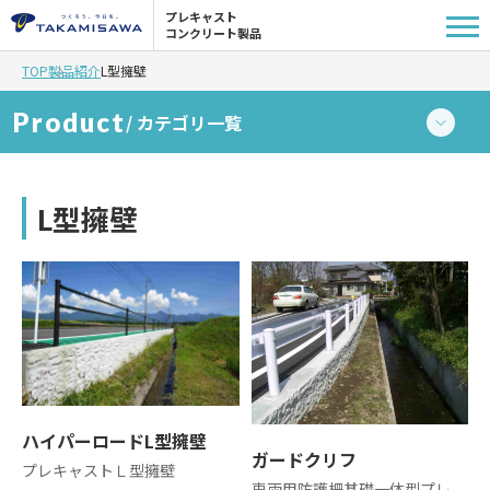
プレキャスト
コンクリート製品
TOP
製品紹介
L型擁壁
Product
/ カテゴリ一覧
L型擁壁
L型擁壁
擁壁-補強土壁
側溝
桝
ハイパーロードL型擁壁
縁石-L型側溝
ガードクリフ
プレキャストＬ型擁壁
車両用防護柵基礎一体型プレ