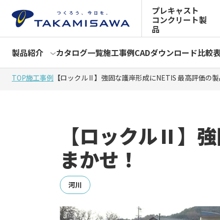
プレキャスト
コンクリート製
品
製品紹介
カタログ一覧
施工事例
CADダウンロード
比較
TOP
施工事例
【ロックルⅡ】強固な護岸形成にNETIS 最高評価の
【ロックルⅡ】強
まかせ！
河川