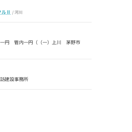
クルⅡ
/ 河川
内一円 管内一円（（一）上川 茅野市
訪建設事務所