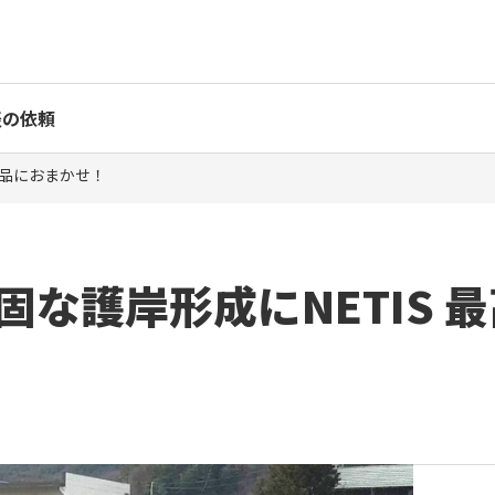
表の依頼
製品におまかせ！
固な護岸形成にNETIS 