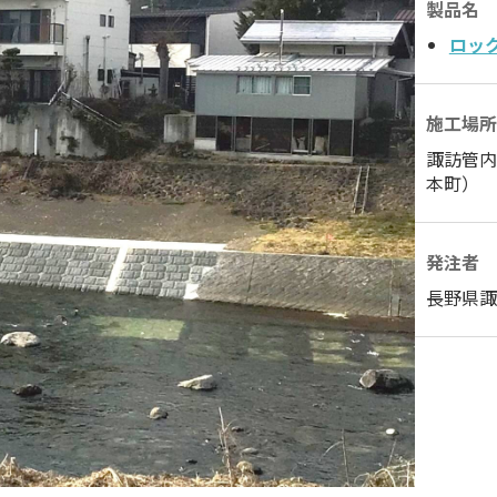
製品名
ロッ
施工場所
諏訪管
本町）
発注者
長野県諏