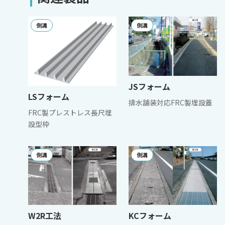
側溝
側溝
JSフォーム
LSフォーム
排水舗装対応FRC製埋設蓋
FRC製プレストレス長尺埋
設型枠
側溝
側溝
W2R工法
KCフォーム