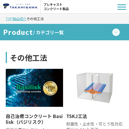
プレキャスト
コンクリート製品
TOP
製品紹介
その他工法
Product
/ カテゴリ一覧
L型擁壁
その他工法
擁壁-補強土壁
側溝
桝
自己治癒コンクリート Basi
TSKJ工法
縁石-L型側溝
lisk（バジリスク）
耐震性・止水性・可とう性対応