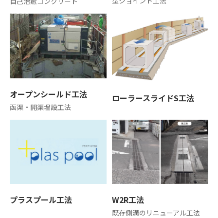
型ジョイント工法
自己治癒コンクリート
河川
カルバート
貯留
オープンシールド工法
ローラースライドS工法
農業用水路
函渠・開渠埋設工法
CCBOX-景観製品
その他工法
プラスプール工法
W2R工法
既存側溝のリニューアル工法