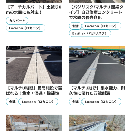
【アーチカルバート】土被り8
【バジリスク/マルチU 開渠タ
ｍの水路にも対応！
イプ】自己治癒コンクリート
で水路の長寿命化
カルバート
側溝
Locacon（ロカコン）
Locacon（ロカコン）
Basilisk（バジリスク）
【マルチU縦断】民間施設で選
【マルチU縦断】集水能力、耐
ばれる！集水・浸透・機能性
久性に優れた万能側溝
側溝
Locacon（ロカコン）
側溝
Locacon（ロカコン）