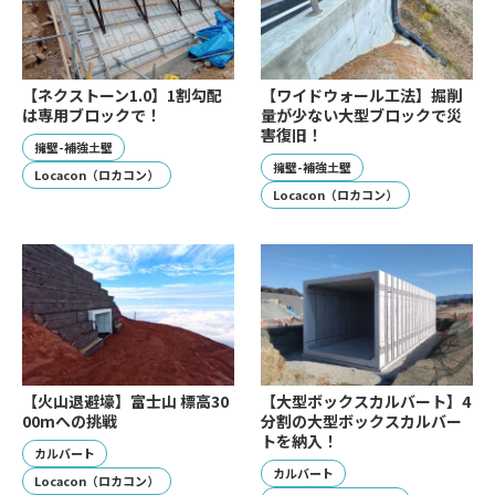
【ネクストーン1.0】1割勾配
【ワイドウォール工法】掘削
は専用ブロックで！
量が少ない大型ブロックで災
害復旧！
擁壁-補強土壁
擁壁-補強土壁
Locacon（ロカコン）
Locacon（ロカコン）
【火山退避壕】富士山 標高30
【大型ボックスカルバート】4
00mへの挑戦
分割の大型ボックスカルバー
トを納入！
カルバート
カルバート
Locacon（ロカコン）