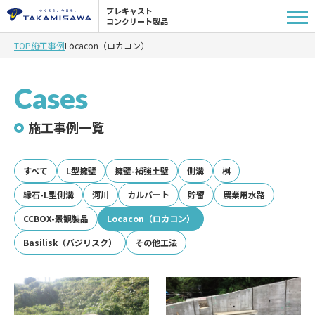
プレキャスト
コンクリート製品
TOP
施工事例
Locacon（ロカコン）
Cases
施工事例一覧
すべて
L型擁壁
擁壁-補強土壁
側溝
桝
縁石-L型側溝
河川
カルバート
貯留
農業用水路
CCBOX-景観製品
Locacon（ロカコン）
Basilisk（バジリスク）
その他工法