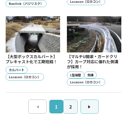
Locacon（ロカコン）
Basilisk（バジリスク）
【大型ボックスカルバート】
【マルチU開渠・ガードクリ
プレキャスト化で工期短縮！
フ】カーブ対応に優れた側溝
が採用！
カルバート
L型擁壁
側溝
Locacon（ロカコン）
Locacon（ロカコン）
1
2
前へ
次へ