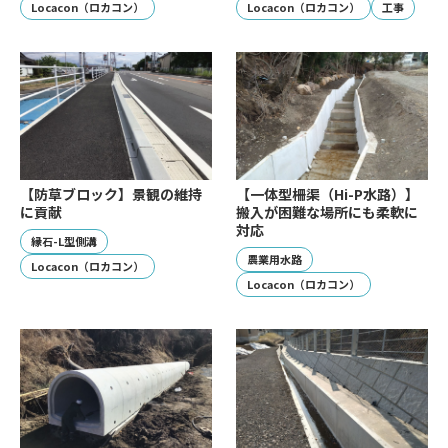
Locacon（ロカコン）
Locacon（ロカコン）
工事
【防草ブロック】景観の維持
【一体型柵渠（Hi-P水路）】
に貢献
搬入が困難な場所にも柔軟に
対応
縁石-L型側溝
農業用水路
Locacon（ロカコン）
Locacon（ロカコン）