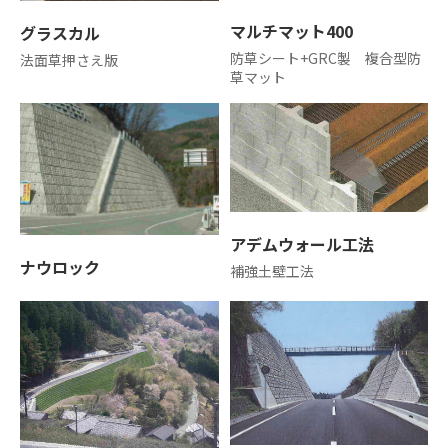
マルチマット400
グラスカル
防草シート+GRC製 複合型防
法面草押さえ版
草マット
アデムウォール工法
ナウロック
補強土壁工法