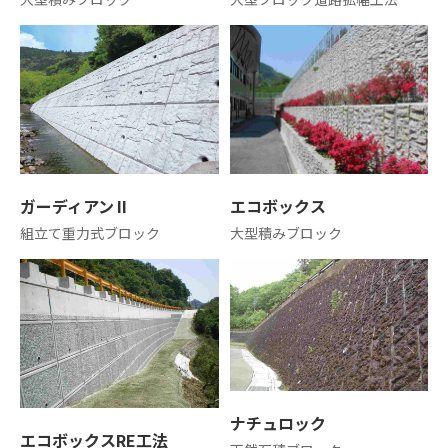
河川
カルバート
貯留
農業用水路
ガーディアンⅡ
エコボックス
組立て重力式ブロック
大型積みブロック
CCBOX-景観製品
その他工法
ナチュロック
エコボックスRE工法