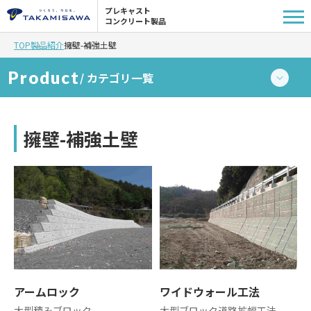
プレキャスト
コンクリート製品
TOP
製品紹介
擁壁-補強土壁
Product
/ カテゴリ一覧
L型擁壁
擁壁-補強土壁
擁壁-補強土壁
側溝
桝
縁石-L型側溝
アームロック
ワイドウォール工法
大型積みブロック
大型ブロック道路拡幅工法